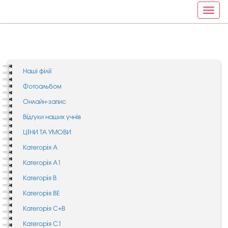
Toggle
naviga
Наші філії
Фотоальбом
Онлайн-запис
Відгуки наших учнів
ЦІНИ ТА УМОВИ
Категорія А
Категорія A1
Категорія B
Категорія BE
Категорія C+В
Категорія C1