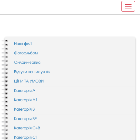
Toggle
naviga
Наші філії
Фотоальбом
Онлайн-запис
Відгуки наших учнів
ЦІНИ ТА УМОВИ
Категорія А
Категорія A1
Категорія B
Категорія BE
Категорія C+В
Категорія C1