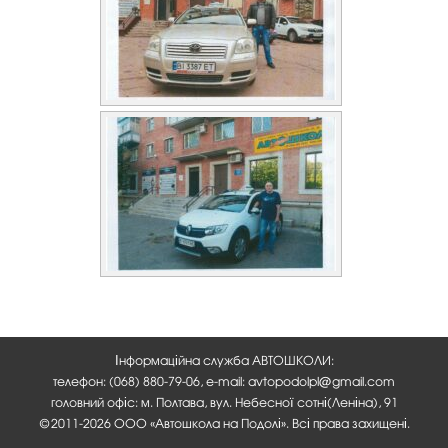
Інформаційна служба АВТОШКОЛИ:
телефон: (068) 880-79-06, e-mail: avtopodolpl@gmail.com
головний офіс: м. Полтава, вул. Небесної сотні(Леніна), 91
©2011-2026 ООО «Автошкола на Подолі». Всі права захищені.